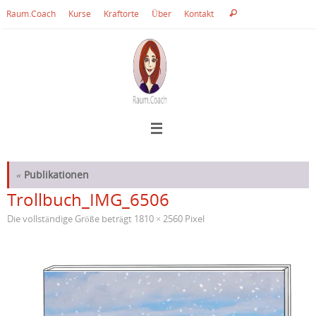
Zum
Suche
Raum.Coach
Kurse
Kraftorte
Über
Kontakt
Suchen
Inhalt
nach:
springen
«
Publikationen
Trollbuch_IMG_6506
Die vollständige Größe beträgt
1810 × 2560
Pixel