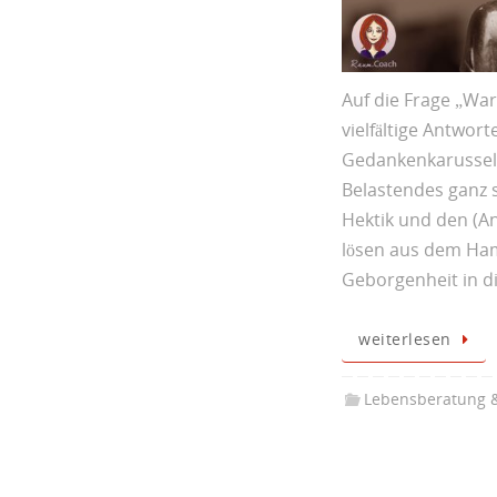
Auf die Frage „Wa
vielfältige Antwo
Gedankenkarussel
Belastendes ganz s
Hektik und den (A
lösen aus dem Ha
Geborgenheit in d
weiterlesen
Lebensberatung 