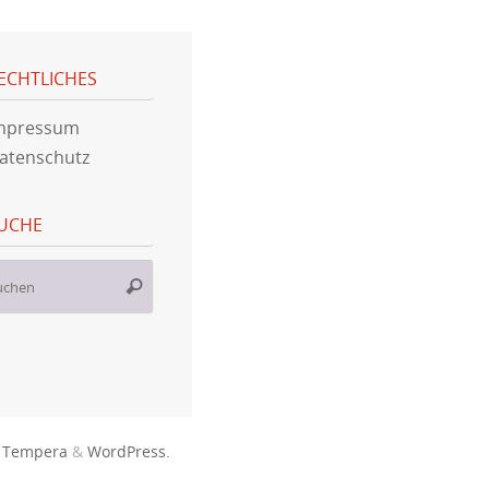
ECHTLICHES
mpressum
atenschutz
UCHE
Suche
Suchen
nach:
n
Tempera
&
WordPress.