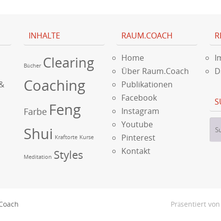
INHALTE
RAUM.COACH
R
Home
I
Clearing
Bücher
Über Raum.Coach
D
Coaching
 &
Publikationen
Facebook
S
Feng
Farbe
Instagram
Youtube
Shui
Pinterest
Kraftorte
Kurse
Kontakt
Styles
Meditation
Coach
Präsentiert vo