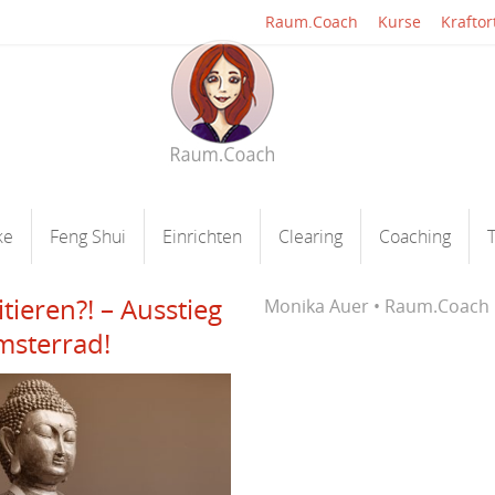
Raum.Coach
Kurse
Kraftor
ke
Feng Shui
Einrichten
Clearing
Coaching
T
ieren?! – Ausstieg
Monika Auer • Raum.Coach
sterrad!