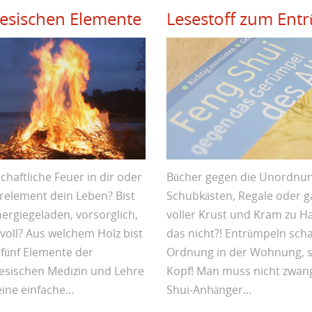
nesischen Elemente
Lesestoff zum Ent
chaftliche Feuer in dir oder
Bücher gegen die Unordnu
element dein Leben? Bist
Schubkästen, Regale oder g
nergiegeladen, vorsorglich,
voller Krust und Kram zu H
lvoll? Aus welchem Holz bist
das nicht?! Entrümpeln scha
 fünf Elemente der
Ordnung in der Wohnung, 
nesischen Medizin und Lehre
Kopf! Man muss nicht zwang
eine einfache…
Shui-Anhänger…