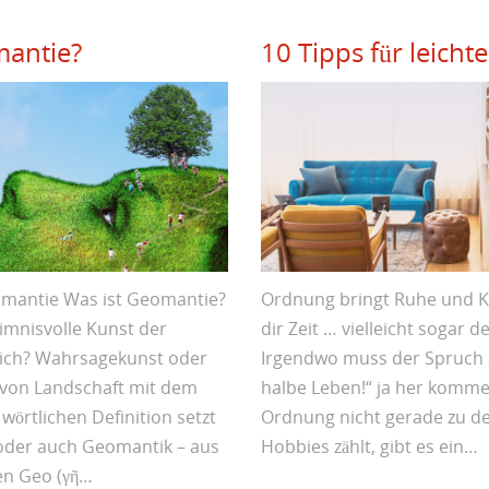
mantie?
10 Tipps für leich
omantie Was ist Geomantie?
Ordnung bringt Ruhe und Kl
imnisvolle Kunst der
dir Zeit … vielleicht sogar d
lich? Wahrsagekunst oder
Irgendwo muss der Spruch 
on Landschaft mit dem
halbe Leben!“ ja her komme
wörtlichen Definition setzt
Ordnung nicht gerade zu de
oder auch Geomantik – aus
Hobbies zählt, gibt es ein…
en Geo (γῆ…