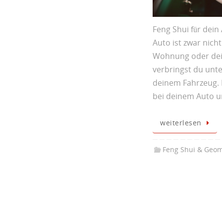
Feng Shui für dein 
Auto ist zwar nicht
Wohnung oder dei
verbringst du unte
deinem Fahrzeug. 
bei deinem Auto 
weiterlesen
Feng Shui & Geom