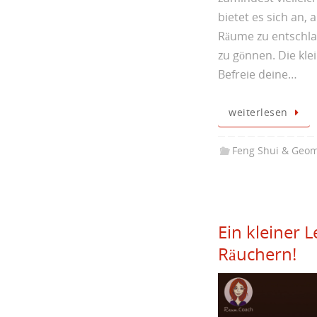
bietet es sich an,
Räume zu entschlac
zu gönnen. Die kle
Befreie deine…
weiterlesen
Feng Shui & Geom
Ein kleiner 
Räuchern!