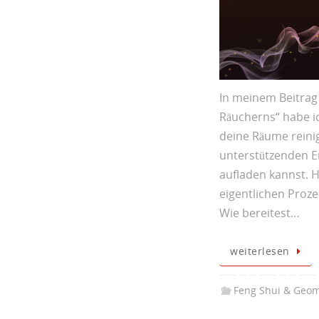
In meinem Beitrag 
Räucherns“ habe ic
deine Räume reini
unterstützenden En
aufladen kannst. H
eigentlichen Proz
Wie bereitest…
weiterlesen
Feng Shui & Geom