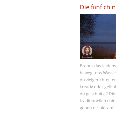
Die fünf chi
Brennt das leidens
bewegt das Wasser
du zielgerichtet, e
kreativ oder gefüh
du geschnitzt? Die
traditionellen chi
geben dir hierauf 