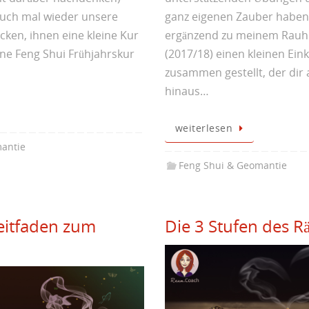
 auch mal wieder unsere
ganz eigenen Zauber haben.
ken, ihnen eine kleine Kur
ergänzend zu meinem Rauhn
ine Feng Shui Frühjahrskur
(2017/18) einen kleinen Ein
zusammen gestellt, der dir
hinaus…
weiterlesen
antie
Feng Shui & Geomantie
Leitfaden zum
Die 3 Stufen des R