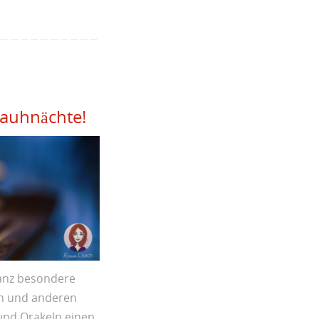
Rauhnächte!
ganz besondere
en und anderen
nd Orakeln einen