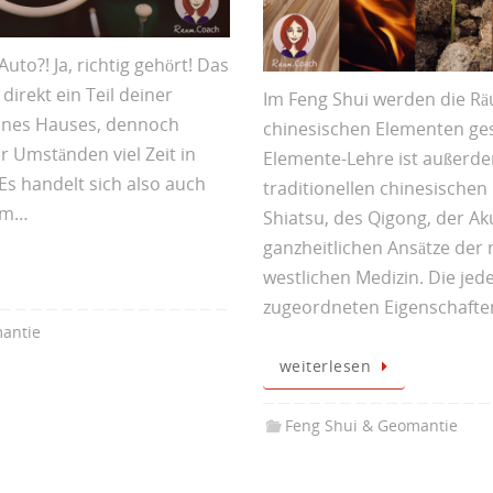
Auto?! Ja, richtig gehört! Das
 direkt ein Teil deiner
Im Feng Shui werden die Rä
nes Hauses, dennoch
chinesischen Elementen gest
r Umständen viel Zeit in
Elemente-Lehre ist außerd
Es handelt sich also auch
traditionellen chinesischen
um…
Shiatsu, des Qigong, der A
ganzheitlichen Ansätze der
westlichen Medizin. Die je
zugeordneten Eigenschaft
antie
weiterlesen
Feng Shui & Geomantie