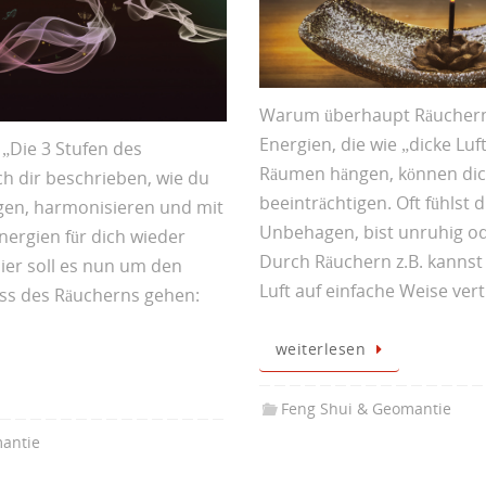
Warum überhaupt Räucher
Energien, die wie „dicke Luf
„Die 3 Stufen des
Räumen hängen, können dic
h dir beschrieben, wie du
beeinträchtigen. Oft fühlst d
gen, harmonisieren und mit
Unbehagen, bist unruhig ode
ergien für dich wieder
Durch Räuchern z.B. kannst 
ier soll es nun um den
Luft auf einfache Weise ver
ess des Räucherns gehen:
weiterlesen
Feng Shui & Geomantie
antie