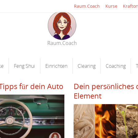
Raum.Coach
Kurse
Kraftor
ke
Feng Shui
Einrichten
Clearing
Coaching
T
Tipps für dein Auto
Dein persönliches 
Element