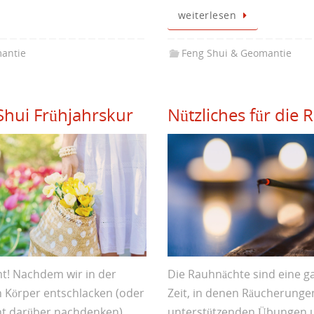
weiterlesen
antie
Feng Shui & Geomantie
Shui Frühjahrskur
Nützliches für die 
t! Nachdem wir in der
Die Rauhnächte sind eine 
n Körper entschlacken (oder
Zeit, in denen Räucherung
cht darüber nachdenken)
unterstützenden Übungen u