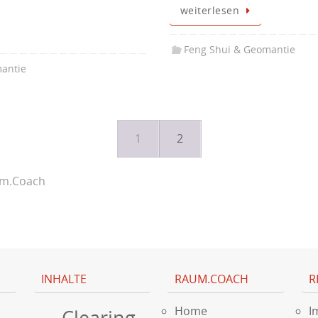
weiterlesen
Feng Shui & Geomantie
antie
1
2
um.Coach
INHALTE
RAUM.COACH
R
Home
I
Clearing