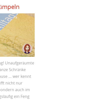
rümpeln
ng! Unaufgeräumte
anze Schränke
ause … wer kennt
fft nicht nur
sondern auch im
släufig ein Feng