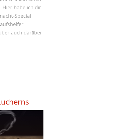
 Hier habe ich dir
acht-Special
kaufshelfer
 aber auch darüber
äucherns