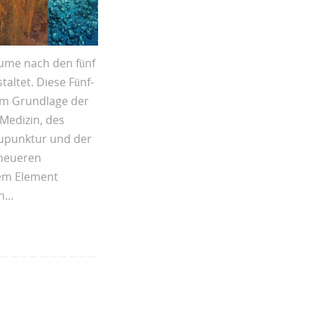
ume nach den fünf
altet. Diese Fünf-
em Grundlage der
 Medizin, des
kupunktur und der
 neueren
dem Element
en…