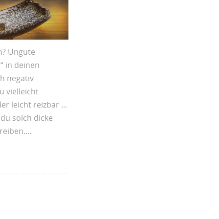
n? Ungute
t“ in deinen
h negativ
u vielleicht
r leicht reizbar …
du solch dicke
treiben.…