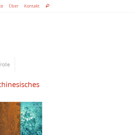
Suche
te
Über
Kontakt
Suchen
nach:
rolle
chinesisches