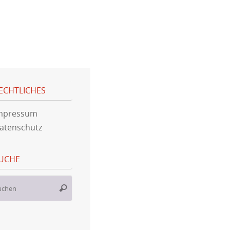
ECHTLICHES
mpressum
atenschutz
UCHE
Suche
Suchen
nach: