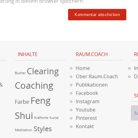
erung in diesem Browser speichern.
INHALTE
RAUM.COACH
R
Home
I
Clearing
Bücher
Über Raum.Coach
D
Coaching
 &
Publikationen
Facebook
S
Feng
Farbe
Instagram
Youtube
Shui
Pinterest
Kraftorte
Kurse
Kontakt
Styles
Meditation