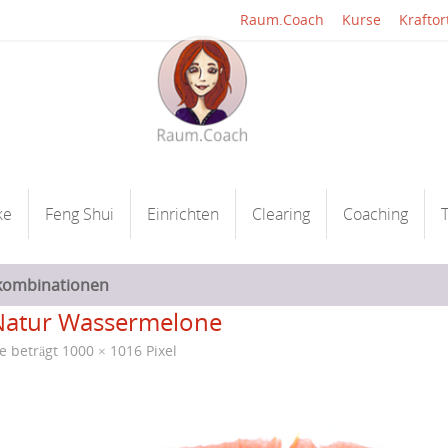
Raum.Coach
Kurse
Kraftor
ke
Feng Shui
Einrichten
Clearing
Coaching
T
kombinationen
Natur Wassermelone
ße beträgt
1000 × 1016
Pixel