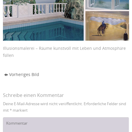
Illusionsmalerei – Räume kunstvoll mit Leben und Atmosphäre
füllen
Vorheriges Bild
Schreibe einen Kommentar
Deine E-Mail-Adresse wird nicht veröffentlicht.
Erforderliche Felder sind
mit
*
markiert