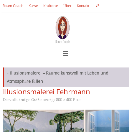
Zum
Suche
Raum.Coach
Kurse
Kraftorte
Über
Kontakt
Suchen
Inhalt
nach:
springen
«
Illusionsmalerei – Räume kunstvoll mit Leben und
Atmosphäre füllen
Illusionsmalerei Fehrmann
Die vollständige Größe beträgt
800 × 400
Pixel