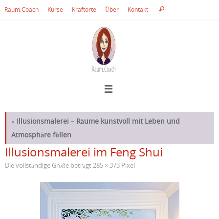
Zum
Suche
Raum.Coach
Kurse
Kraftorte
Über
Kontakt
Suchen
Inhalt
nach:
springen
«
Illusionsmalerei – Räume kunstvoll mit Leben und
Atmosphäre füllen
Illusionsmalerei im Feng Shui
Die vollständige Größe beträgt
285 × 373
Pixel